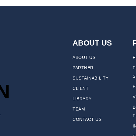
ABOUT US
ABOUT US
F
PARTNER
F
S
SUSTAINABILITY
N
E
CLIENT
V
LIBRARY
B
TEAM
.
F
CONTACT US
I