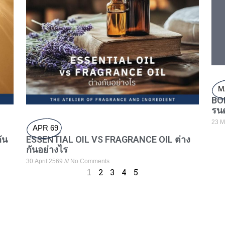
M
BO
รนด
23 M
APR 69
ัน
ESSENTIAL OIL VS FRAGRANCE OIL ต่าง
กันอย่างไร
30 April 2569
No Comments
1
2
3
4
5