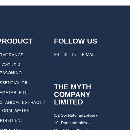
PRODUCT
FOLLOW US
FB
IG
IN
E-MAIL
RAGRANCE
LAVOUR &
EASONING
SSENTIAL OIL
THE MYTH
COMPANY
EGETABLE OIL
LIMITED
OTANICAL EXTRACT /
LORAL WATER
9/1 Soi Ratchadaphisek
NGREDIENT
10, Ratchadaphisek