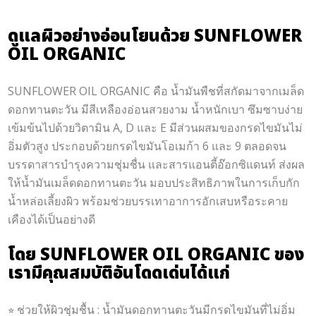
ดูแลผิวอย่างอ่อนโยนด้วย SUNFLOWER
OIL ORGANIC
SUNFLOWER OIL ORGANIC คือ น้ำมันพืชที่สกัดมาจากเมล็ด
ดอกทานตะวัน มีสีเหลืองอ่อนสวยงาม น้ำหนักเบา ซึมซาบง่าย
เข้มข้นไปด้วยวิตามิน A, D และ E มีส่วนผสมของกรดไขมันไม่
อิ่มตัวสูง ประกอบด้วยกรดไขมันโอเมก้า 6 และ 9 ตลอดจน
บรรดาสารบำรุงความชุ่มชื่น และสารแอนตี้อ๊อกซิแดนท์ ส่งผล
ให้น้ำมันเมล็ดดอกทานตะวัน มอบประสิทธิภาพในการเก็บกัก
น้ำหล่อเลี้ยงผิว พร้อมช่วยบรรเทาอาการอักเสบหรือระคาย
เคืองได้เป็นอย่างดี
โดย SUNFLOWER OIL ORGANIC ของ
เรามีคุณสมบัติอันโดดเด่นได้แก่
⭐︎
ช่วยให้ผิวชุ่มชื้น : น้ำมันดอกทานตะวันมีกรดไขมันที่ไม่อิ่ม