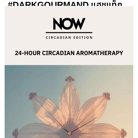
#DARKGOURMAND แฮชแท็ก
น้ำหอมที่มาแรงช่วง AUTUMN