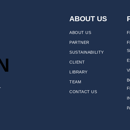
ABOUT US
ABOUT US
F
PARTNER
F
S
SUSTAINABILITY
N
E
CLIENT
V
LIBRARY
B
TEAM
.
F
CONTACT US
I
P