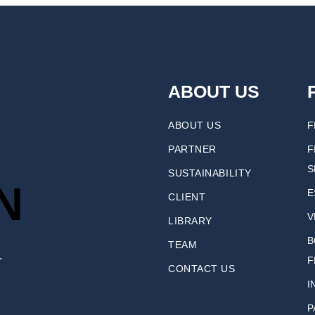
ABOUT US
ABOUT US
F
PARTNER
F
S
SUSTAINABILITY
N
E
CLIENT
V
LIBRARY
B
TEAM
.
F
CONTACT US
I
P