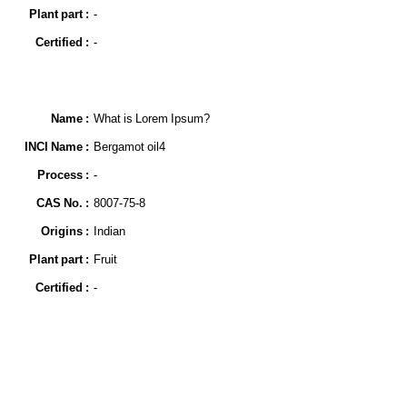
Plant part :
-
Certified :
-
Name​ :
What is Lorem Ipsum?
INCI Name :
Bergamot oil4
Process :
-
CAS No. :
8007-75-8
Origins :
Indian
Plant part :
Fruit
Certified :
-