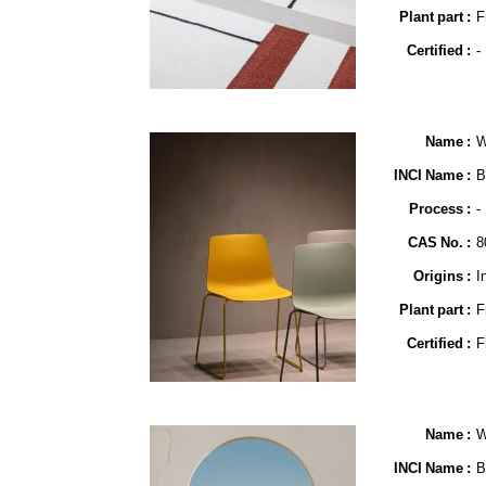
Plant part :
F
Certified :
-
Name​ :
W
INCI Name :
B
Process :
-
CAS No. :
8
Origins :
I
Plant part :
F
Certified :
F
Name​ :
W
INCI Name :
B