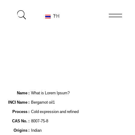
TH
Name​ :
What is Lorem Ipsum?
INCI Name :
Bergamot oil1
Process :
Cold expression and refined
CAS No. :
8007-75-8
Origins :
Indian