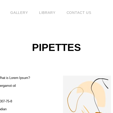
G
GALLERY
LIBRARY
CONTACT US
PIPETTES
hat is Lorem Ipsum?
ergamot oil
007-75-8
ndian