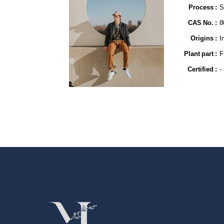
Process :
S
CAS No. :
8
Origins :
I
Plant part :
F
Certified :
-