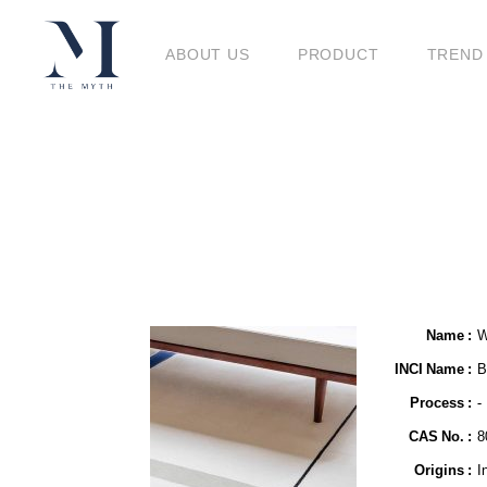
BLO
ABOUT US
PRODUCT
TREND
BLOG
Name​ :
W
INCI Name :
B
Process :
-
CAS No. :
8
Origins :
I