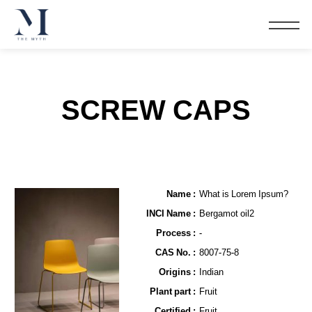
SCREW CAPS
Name​ :
What is Lorem Ipsum?
INCI Name :
Bergamot oil2
Process :
-
CAS No. :
8007-75-8
Origins :
Indian
Plant part :
Fruit
Certified :
Fruit