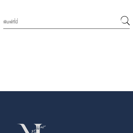
Search
for: